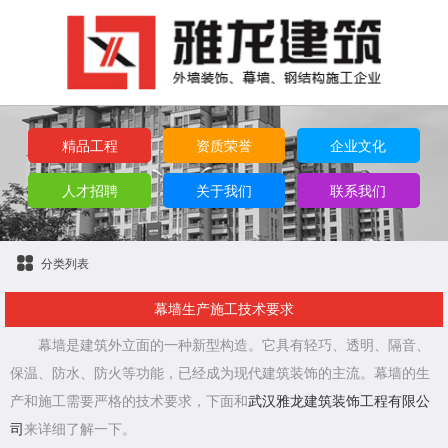
精品工程
资质荣誉
企业文化
人才招聘
关于我们
联系我们
分类列表
幕墙生产施工技术要求
幕墙是建筑外立面的一种新型构造。它具有轻巧、透明、隔音、
保温、防水、防火等功能，已经成为现代建筑装饰的主流。幕墙的生
产和施工需要严格的技术要求，下面和
武汉雅龙建筑装饰工程有限公
司
来详细了解一下。